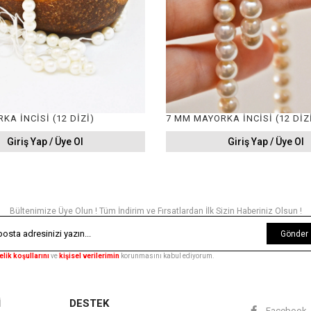
A İNCİSİ (12 DİZİ)
7 MM MAYORKA İNCİSİ (12 DİZ
Giriş Yap / Üye Ol
Giriş Yap / Üye Ol
Bültenimize Üye Olun ! Tüm İndirim ve Fırsatlardan İlk Sizin Haberiniz Olsun !
Gönder
elik koşullarını
ve
kişisel verilerimin
korunmasını kabul ediyorum.
İ
DESTEK
Facebook