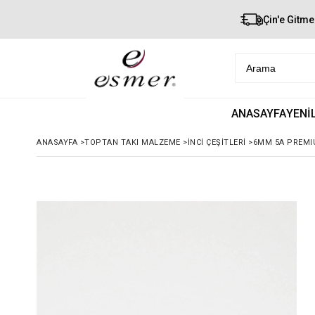
Çin'e Gitme
ANASAYFA
YENİ
ANASAYFA
>
TOPTAN TAKI MALZEME
>
İNCI ÇEŞITLERI
>
6MM 5A PREMIU