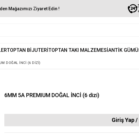
den Mağazımızı Ziyaret Edin !
LER
TOPTAN BİJUTERİ
TOPTAN TAKI MALZEMESİ
ANTİK GÜMÜ
M DOĞAL İNCİ (6 DIZI)
6MM 5A PREMIUM DOĞAL İNCİ (6 dizi)