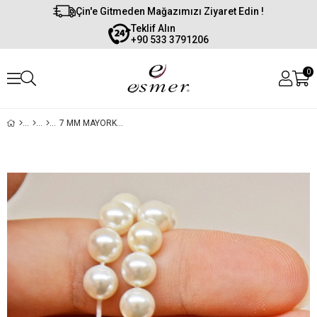
Çin'e Gitmeden Mağazımızı Ziyaret Edin !
Teklif Alın
+90 533 3791206
0
7 MM MAYORKA İNCİSİ (12 DİZİ)