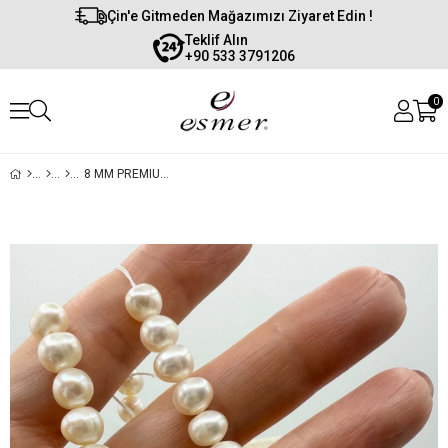
Çin'e Gitmeden Mağazımızı Ziyaret Edin !
Teklif Alın
+90 533 3791206
0
8 MM PREMIUM DOĞAL İNCİ (6 DIZI)