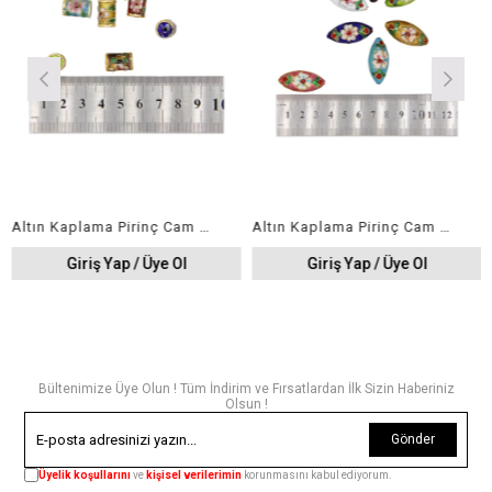
Altın Kaplama Pirinç Cam Mineli Boncuk 7x12 mm (50ad)
Altın Kaplama Pirinç Cam Mineli Boncuk 13x30 mm (30ad)
Giriş Yap / Üye Ol
Giriş Yap / Üye Ol
Bültenimize Üye Olun ! Tüm İndirim ve Fırsatlardan İlk Sizin Haberiniz
Olsun !
Gönder
Üyelik koşullarını
ve
kişisel verilerimin
korunmasını kabul ediyorum.