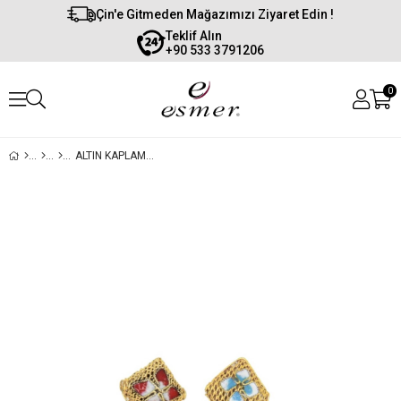
Çin'e Gitmeden Mağazımızı Ziyaret Edin !
Teklif Alın
+90 533 3791206
0
ALTIN KAPLAMA PIRINÇ CAM MINELI BONCUK 8X15 MM (50 AD)