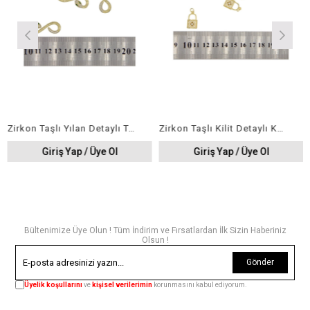
Zirkon Taşlı Yılan Detaylı Takı Aparatı 13x35 mm (5 Ad )
Zirkon Taşlı Kilit Detaylı Kolye Ucu 10x22 mm (5 Ad )
Giriş Yap / Üye Ol
Giriş Yap / Üye Ol
Bültenimize Üye Olun ! Tüm İndirim ve Fırsatlardan İlk Sizin Haberiniz
Olsun !
Gönder
Üyelik koşullarını
ve
kişisel verilerimin
korunmasını kabul ediyorum.