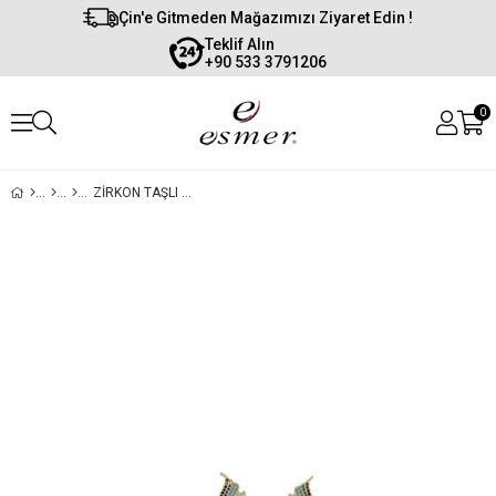
Çin'e Gitmeden Mağazımızı Ziyaret Edin !
Teklif Alın
+90 533 3791206
0
ZIRKON TAŞLI MELEK KOLYE UCU 32X 30 MM (5 AD )